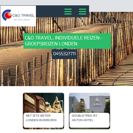
C&O TRAVEL, INDIVIDUELE REIZEN -
GROEPSREIZEN LONDEN
0455327711
NET IETS BETER
DOUBLETREE BY
LONDEN BUSREIZEN
HILTON HOTEL